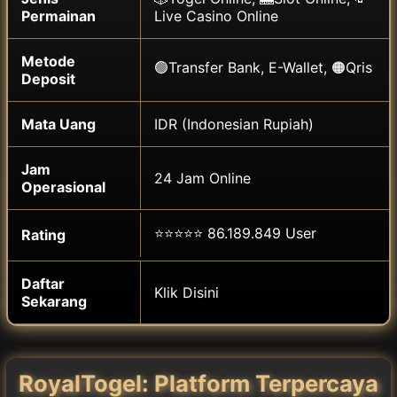
Permainan
Live Casino Online
Metode
🟢Transfer Bank, E-Wallet, 🟠Qris
Deposit
Mata Uang
IDR (Indonesian Rupiah)
Jam
24 Jam Online
Operasional
⭐⭐⭐⭐⭐ 86.189.849 User
Rating
Daftar
Klik Disini
Sekarang
RoyalTogel: Platform Terpercaya