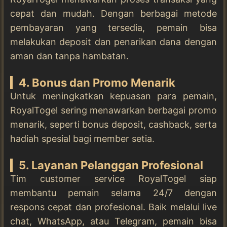
cepat dan mudah. Dengan berbagai metode
pembayaran yang tersedia, pemain bisa
melakukan deposit dan penarikan dana dengan
aman dan tanpa hambatan.
4. Bonus dan Promo Menarik
Untuk meningkatkan kepuasan para pemain,
RoyalTogel sering menawarkan berbagai promo
menarik, seperti bonus deposit, cashback, serta
hadiah spesial bagi member setia.
5. Layanan Pelanggan Profesional
Tim customer service RoyalTogel siap
membantu pemain selama 24/7 dengan
respons cepat dan profesional. Baik melalui live
chat, WhatsApp, atau Telegram, pemain bisa