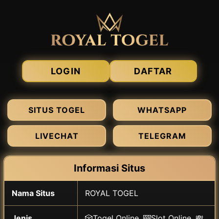
LOGIN
DAFTAR
SITUS TOGEL
WHATSAPP
LIVECHAT
TELEGRAM
Informasi Situs
Nama Situs
ROYAL TOGEL
Jenis
🎲Togel Online, 🎰Slot Online, 💸