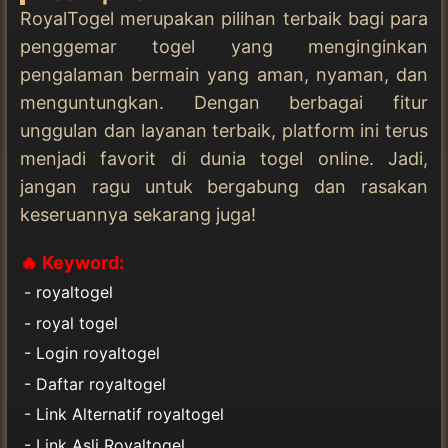
RoyalTogel merupakan pilihan terbaik bagi para
penggemar togel yang menginginkan
pengalaman bermain yang aman, nyaman, dan
menguntungkan. Dengan berbagai fitur
unggulan dan layanan terbaik, platform ini terus
menjadi favorit di dunia togel online. Jadi,
jangan ragu untuk bergabung dan rasakan
keseruannya sekarang juga!
🔥 Keyword:
- royaltogel
- royal togel
- Login royaltogel
- Daftar royaltogel
- Link Alternatif royaltogel
- Link Asli Royaltogel